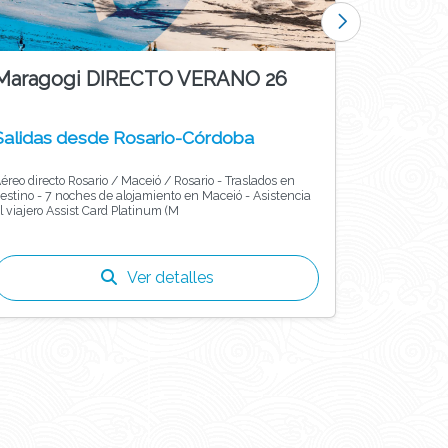
Maragogi DIRECTO VERANO 26
IPIOCA 
Salidas desde Rosario-Córdoba
Salidas 
éreo directo Rosario / Maceió / Rosario - Traslados en
Aéreo directo Rosa
- 7 noches de alojamiento en Maceió - Asistencia
destino - 7 noches de alojamiento en Maceió - Asistencia
l viajero Assist Card Platinum (M
al viajero As
Ver detalles