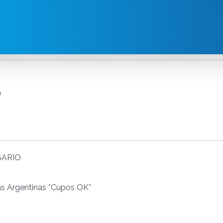
o
SARIO
as Argentinas *Cupos OK*