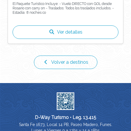
El Paquete Turístico Incluye: - Vuelo DIRECTO con GOL desde
Rosario con carry on - Traslados: Todos los traslados incluidos. -
Estadía: 8 noches co
Ver detalles
Volver a destinos
D-Way Turismo • Leg. 13.415
Santa Fe 1673, Local 14 PB, Paseo Madero, Funes.
Lunes a Viernes 9 a 13hs y 14 a 18hs