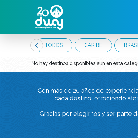
PRIMARIA
TODOS
CARIBE
BRAS
No hay destinos disponibles aún en esta catego
Con más de 20 años de experienci
cada destino, ofreciendo ate
Gracias por elegirnos y ser parte 